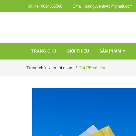
Hotline:
0814565566
Email:
dainguyenhvtc@gmail.com
TRANG CHỦ
GIỚI THIỆU
SẢN PHẨM
Trang chủ
/
In túi nilon
/
Túi PE các loại