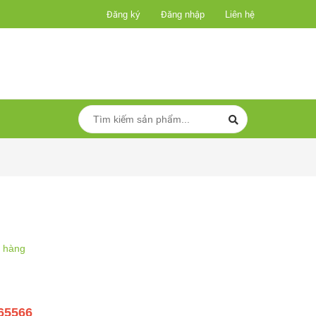
Đăng ký
Đăng nhập
Liên hệ
 hàng
565566