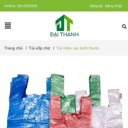
Hotline:
0814565566
Đăng ký
Đăng nhập
Trang chủ
/
Túi xốp chợ
/
Túi nilon các kích thước