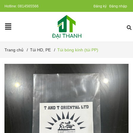
Hotline:
0814565566
Đăng ký
Đăng nhập
Trang chủ
/
Túi HD, PE
/
Túi bóng kính (túi PP)